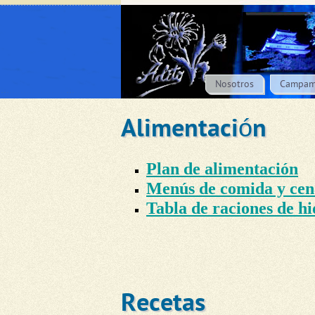
Nosotros
Campam
Alimentación
Plan de alimentación
Menús de comida y cen
Tabla de raciones de h
Recetas