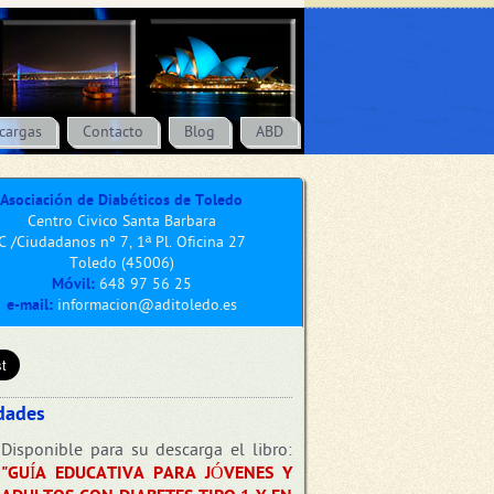
cargas
Contacto
Blog
ABD
Asociación de Diabéticos de Toledo
Centro Civico Santa Barbara
C /Ciudadanos nº 7, 1ª Pl. Oficina 27
Toledo (45006)
Móvil:
648 97 56 25
e-mail:
informacion@aditoledo.es
dades
Disponible para su descarga el libro:
"GUÍA EDUCATIVA PARA JÓVENES Y