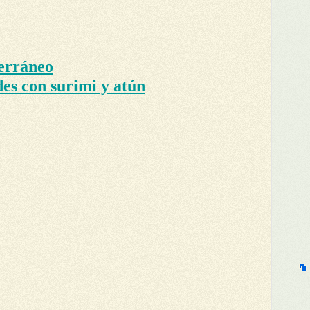
erráneo
des con surimi y atún