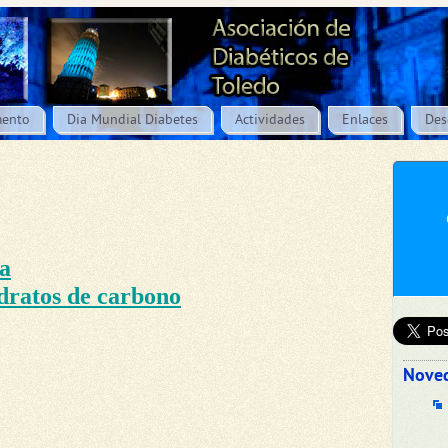
ento
Dia Mundial Diabetes
Actividades
Enlaces
Des
a
idratos de carbono
Nove